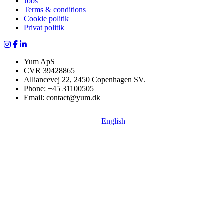
Jobs
Terms & conditions
Cookie politik
Privat politik
yum på Instagram
yum på Facebook
Yum ApS
CVR 39428865
Alliancevej 22, 2450 Copenhagen SV.
Phone: +45 31100505
Email: contact@yum.dk
English