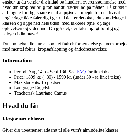
ønsker, at du vender dig indad og handler i overensstemmelse med,
hvad din krop har brug for, når du træder ind på måtten. Få kurset til
at fungere for dig, snarere end at prøve at arbejde for det: hvis du
nogle dage ikke føler dig i gear til det, er det okay, du kan deltage i
klassen og ligge ned hele tiden, med lukkede øjne, og tage
oplevelsen og viden ind. Du gør det, der føles rigtigt for dig og
babyen i din mave!
Du kan behandle kurset som let fødselsforberedelse gennem arbejde
med mental fokus, kropsafslapning og åndedrætsøvelser.
Information
Period:
Aug 14th - Sept 18th
See
FAQ
for timetable
Price:
1899 kr. (+30) - 1599 kr. (under 30 - se link i tekst)
Max students:
15 pladser
Language:
Engelsk
Teacher(s):
Lauriane Camus
Hvad du får
Ubegrænsede klasser
Giver dig ubegrænset adgang til alle yum's almindelige klasser