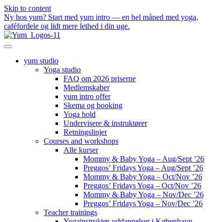
Skip to content
Ny hos yum? Start med yum intro — en hel måned med yoga,
caféfordele og lidt mere lethed i din uge.
yum studio
Yoga studio
FAQ om 2026 priserne
Medlemskaber
yum intro offer
Skema og booking
Yoga hold
Undervisere & instruktører
Retningslinjer
Courses and workshops
Alle kurser
Mommy & Baby Yoga – Aug/Sept ’26
Preggos’ Fridays Yoga – Aug/Sept ’26
Mommy & Baby Yoga – Oct/Nov ’26
Preggos’ Fridays Yoga – Oct/Nov ’26
Mommy & Baby Yoga – Nov/Dec ’26
Preggos’ Fridays Yoga – Nov/Dec ’26
Teacher trainings
Yogainstruktør-uddannelser i København