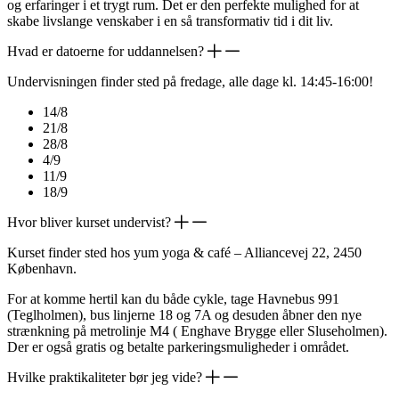
og erfaringer i et trygt rum. Det er den perfekte mulighed for at
skabe livslange venskaber i en så transformativ tid i dit liv.
Hvad er datoerne for uddannelsen?
Undervisningen finder sted på fredage, alle dage kl. 14:45-16:00!
14/8
21/8
28/8
4/9
11/9
18/9
Hvor bliver kurset undervist?
Kurset finder sted hos yum yoga & café – Alliancevej 22, 2450
København.
For at komme hertil kan du både cykle, tage Havnebus 991
(Teglholmen), bus linjerne 18 og 7A og desuden åbner den nye
strænkning på metrolinje M4 ( Enghave Brygge eller Sluseholmen).
Der er også gratis og betalte parkeringsmuligheder i området.
Hvilke praktikaliteter bør jeg vide?