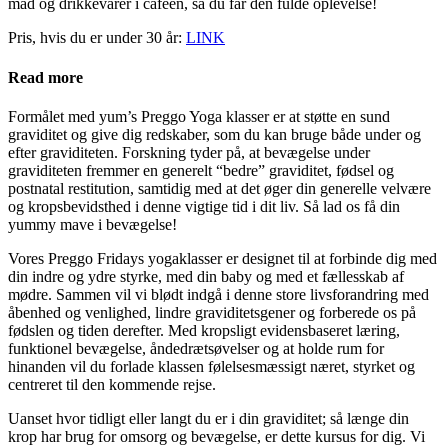
mad og drikkevarer i caféen, så du får den fulde oplevelse!
Pris, hvis du er under 30 år:
LINK
Read more
Formålet med yum’s Preggo Yoga klasser er at støtte en sund
graviditet og give dig redskaber, som du kan bruge både under og
efter graviditeten. Forskning tyder på, at bevægelse under
graviditeten fremmer en generelt “bedre” graviditet, fødsel og
postnatal restitution, samtidig med at det øger din generelle velvære
og kropsbevidsthed i denne vigtige tid i dit liv. Så lad os få din
yummy mave i bevægelse!
Vores Preggo Fridays yogaklasser er designet til at forbinde dig med
din indre og ydre styrke, med din baby og med et fællesskab af
mødre. Sammen vil vi blødt indgå i denne store livsforandring med
åbenhed og venlighed, lindre graviditetsgener og forberede os på
fødslen og tiden derefter. Med kropsligt evidensbaseret læring,
funktionel bevægelse, åndedrætsøvelser og at holde rum for
hinanden vil du forlade klassen følelsesmæssigt næret, styrket og
centreret til den kommende rejse.
Uanset hvor tidligt eller langt du er i din graviditet; så længe din
krop har brug for omsorg og bevægelse, er dette kursus for dig. Vi