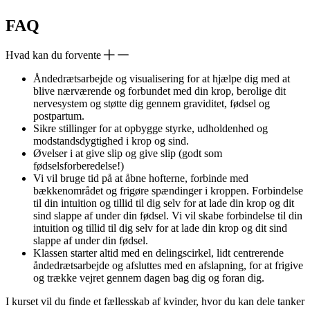
FAQ
Hvad kan du forvente
Åndedrætsarbejde og visualisering for at hjælpe dig med at
blive nærværende og forbundet med din krop, berolige dit
nervesystem og støtte dig gennem graviditet, fødsel og
postpartum.
Sikre stillinger for at opbygge styrke, udholdenhed og
modstandsdygtighed i krop og sind.
Øvelser i at give slip og give slip (godt som
fødselsforberedelse!)
Vi vil bruge tid på at åbne hofterne, forbinde med
bækkenområdet og frigøre spændinger i kroppen. Forbindelse
til din intuition og tillid til dig selv for at lade din krop og dit
sind slappe af under din fødsel. Vi vil skabe forbindelse til din
intuition og tillid til dig selv for at lade din krop og dit sind
slappe af under din fødsel.
Klassen starter altid med en delingscirkel, lidt centrerende
åndedrætsarbejde og afsluttes med en afslapning, for at frigive
og trække vejret gennem dagen bag dig og foran dig.
I kurset vil du finde et fællesskab af kvinder, hvor du kan dele tanker