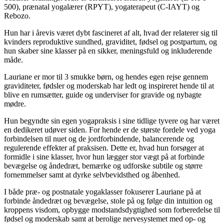
500), prænatal yogalærer (RPYT), yogaterapeut (C-IAYT) og
Rebozo.
Hun har i årevis været dybt fascineret af alt, hvad der relaterer sig til
kvinders reproduktive sundhed, graviditet, fødsel og postpartum, og
hun skaber sine klasser på en sikker, meningsfuld og inkluderende
måde.
Lauriane er mor til 3 smukke børn, og hendes egen rejse gennem
graviditeter, fødsler og moderskab har ledt og inspireret hende til at
blive en rumsætter, guide og underviser for gravide og nybagte
mødre.
Hun begyndte sin egen yogapraksis i sine tidlige tyvere og har været
en dedikeret udøver siden. For hende er de største fordele ved yoga
forbindelsen til nuet og de jordforbindende, balancerende og
regulerende effekter af praksisen. Dette er, hvad hun forsøger at
formidle i sine klasser, hvor hun lægger stor vægt på at forbinde
bevægelse og åndedræt, bemærke og udforske subtile og større
fornemmelser samt at dyrke selvbevidsthed og åbenhed.
I både præ- og postnatale yogaklasser fokuserer Lauriane på at
forbinde åndedræt og bevægelse, stole på og følge din intuition og
kroppens visdom, opbygge modstandsdygtighed som forberedelse til
fødsel og moderskab samt at berolige nervesystemet med op- og