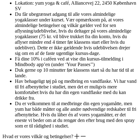
Lokation: yum yoga & café, Alliancevej 22, 2450 København
SV
Du får ubegrænset adgang til alle vores almindelige
yogaklasser under kurset. Vær opmærksom på, at vores
almindelige betingelser og vilkår gælder ved for sen
aflysning/udeblivelse, hvis du deltager på vores almindelige
yogaklasser (75 kr. vil blive trukket fra din konto, hvis du
aflyser mindre end 4 timer før klassens start eller hvis du
udebliver). Dette er ikke gældende hvis udeblivelsen drejer
sig om en af de faste ugentlige kursus-dage.
Få dine 10% i caféen ved at vise din kursus-tilmelding i
Mindbody app’en (under ‘Your Passes’’)
Duk gerne op 10 minutter før klassens start så du har tid til at
lande.
Hav behageligt tøj på og medbring en vandflaske. Vi har vand
til fri afbenyttelse i studiet, men det er muligvis mere
komfortabet hvis du har din egen vandflaske med du kan
drikke fra.
Du er velkommen til at medbringe din egen yogamåtte, men
yum har både måtter og alle andre nødvendige redskaber til fri
afbenyttelse. Hvis du låber én af vores yogamåtter, er det
eneste vi beder om at du rengør den efter brug med den spray
som er til rådighed i studiet.
Hvad er vores vilkår og betingelser?