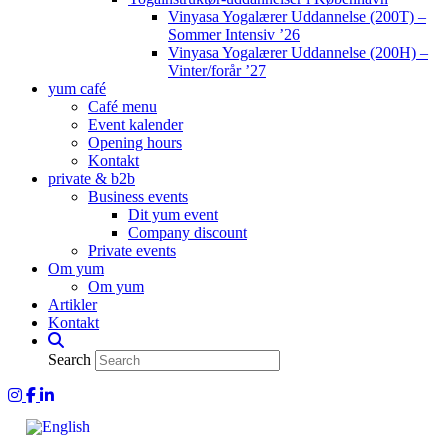
Vinyasa Yogalærer Uddannelse (200T) –
Sommer Intensiv ’26
Vinyasa Yogalærer Uddannelse (200H) –
Vinter/forår ’27
yum café
Café menu
Event kalender
Opening hours
Kontakt
private & b2b
Business events
Dit yum event
Company discount
Private events
Om yum
Om yum
Artikler
Kontakt
Search
yum på Instagram
yum på Facebook