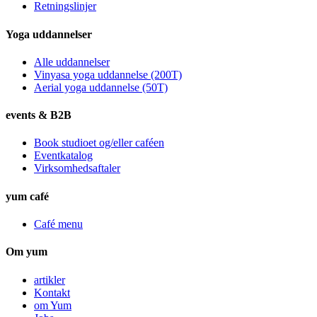
Retningslinjer
Yoga uddannelser
Alle uddannelser
Vinyasa yoga uddannelse (200T)
Aerial yoga uddannelse (50T)
events & B2B
Book studioet og/eller caféen
Eventkatalog
Virksomhedsaftaler
yum café
Café menu
Om yum
artikler
Kontakt
om Yum