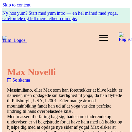
Skip to content
Ny hos yum? Start med yum intro — en hel måned med yoga,
caféfordele og lidt mere lethed i din uge.
Max Novelli
Se skema
Massimiliano, eller Max som han foretrækker at blive kaldt, er
italiener, men opdagede sin kærlighed til yoga, da han flyttede
til Pittsburgh, USA, i 2001. Efter mange år med
mountainbiking fandt han ud af at yoga var den perfekte
lindring til hans overbelastede knæ.
Med masser af erfaring bag sig, både som studerende og
underviser, er vi begejstrede for at have ham med på holdet og
hjælpe dig med at opdage nye sider af yoga! Max elsker at