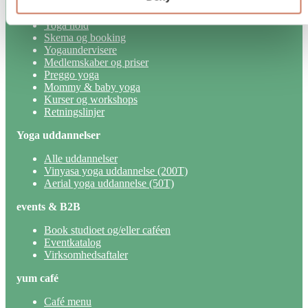
yum studio
Yoga hold
Skema og booking
Yogaundervisere
Medlemskaber og priser
Preggo yoga
Mommy & baby yoga
Kurser og workshops
Retningslinjer
Yoga uddannelser
Alle uddannelser
Vinyasa yoga uddannelse (200T)
Aerial yoga uddannelse (50T)
events & B2B
Book studioet og/eller caféen
Eventkatalog
Virksomhedsaftaler
yum café
Café menu