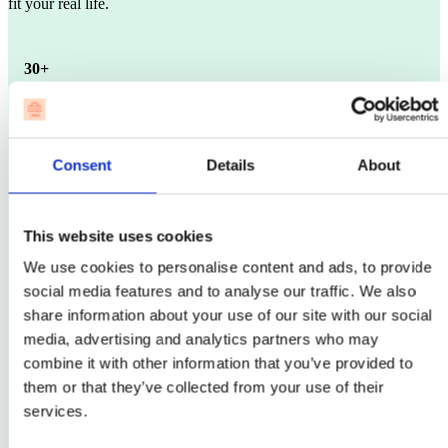
fit your real life.
30+
Din første hele måned hos yum
399,-
Consent
Details
About
Derefter 799 kr./md
Prøv ubegrænset yoga og find de hold, der passer ind i
This website uses cookies
dit liv.
Book de hold, der hjælper dig med at finde din rytme.
We use cookies to personalise content and ads, to provide
10% i yum caféen, imens dit medlemsskab er aktivt.
social media features and to analyse our traffic. We also
Jeg er 30+ — start for 399 kr.
share information about your use of our site with our social
media, advertising and analytics partners who may
For new members only! Your pass is valid for 30 days, starting
combine it with other information that you’ve provided to
from the purchase date, and grants you access to an unlimited
number of yoga classes during this period. No further binding
them or that they’ve collected from your use of their
applies. Claiming the offer, you confirm to have read the
terms
services.
& conditions
.