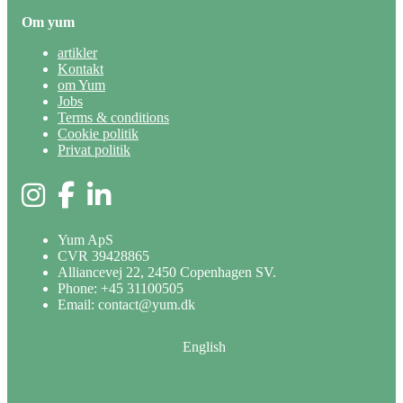
Om yum
artikler
Kontakt
om Yum
Jobs
Terms & conditions
Cookie politik
Privat politik
yum på Instagram
yum på Facebook
Yum ApS
CVR 39428865
Alliancevej 22, 2450 Copenhagen SV.
Phone: +45 31100505
Email: contact@yum.dk
English