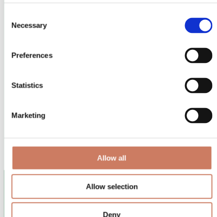
Under 30
Consent
Necessary
Selection
Din første hele måned hos yum
359,-
Preferences
Derefter 729 kr./md
Statistics
Prøv ubegrænset yoga og find de hold, der passer ind i
dit liv.
Book de hold, der hjælper dig med at finde din rytme.
10% i yum caféen, imens dit medlemsskab er aktivt.
Marketing
Jeg er under 30 — start for 359 kr.
Don't forget to sign up for the yum newsletter
Allow all
Allow selection
Deny