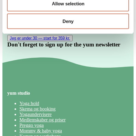
Derefter 729 kr./md
Allow selection
Prøv ubegrænset yoga og find de hold, der passer ind i
dit liv.
Deny
Book de hold, der hjælper dig med at finde din rytme.
10% i yum caféen, imens dit medlemsskab er aktivt.
Jeg er under 30 — start for 359 kr.
Don't forget to sign up for the yum newsletter
yum studio
Yoga hold
Skema og booking
Yogaundervisere
Medlemskaber og priser
Preggo yoga
Mommy & baby yoga