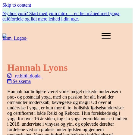
Skip to content
Ny hos yum? Start med yum intro — en hel måned med yoga,
caféfordele og lidt mere lethed i din uge.
Hannah Lyons
_re.birth.doula_
Se skema
Hannah har tidligere været vores meget elskede underviser i
præ- og postnatal yoga, med en passion for alt, hvad der
omhandler moderskab, bevægelse og magi! Ud over at
undervise i yoga, er hun mor til to, holistisk fødselsunderviser
og certificeret i både Reiki og Rebozo. Hun forelskede sig i
yoga for over 16 år siden, tog sin yogalæreruddannelse i Indien
i 2018, underviste i vinyasa og yin, og oplevede derefter
fordelene ved sin praksis under fødslen og gennem
moderskabet. Yoga og fødsel har haft stor indflydelse på