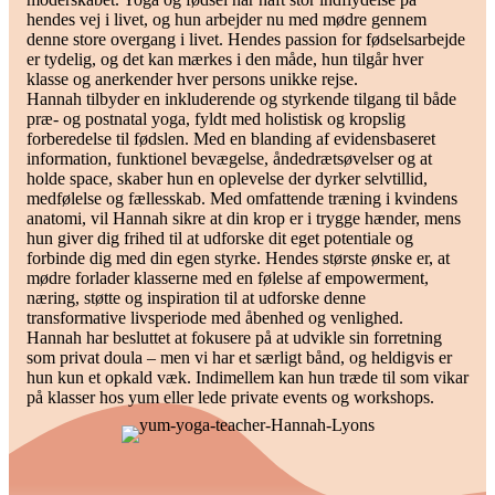
hendes vej i livet, og hun arbejder nu med mødre gennem
denne store overgang i livet. Hendes passion for fødselsarbejde
er tydelig, og det kan mærkes i den måde, hun tilgår hver
klasse og anerkender hver persons unikke rejse.
Hannah tilbyder en inkluderende og styrkende tilgang til både
præ- og postnatal yoga, fyldt med holistisk og kropslig
forberedelse til fødslen. Med en blanding af evidensbaseret
information, funktionel bevægelse, åndedrætsøvelser og at
holde space, skaber hun en oplevelse der dyrker selvtillid,
medfølelse og fællesskab. Med omfattende træning i kvindens
anatomi, vil Hannah sikre at din krop er i trygge hænder, mens
hun giver dig frihed til at udforske dit eget potentiale og
forbinde dig med din egen styrke. Hendes største ønske er, at
mødre forlader klasserne med en følelse af empowerment,
næring, støtte og inspiration til at udforske denne
transformative livsperiode med åbenhed og venlighed.
Hannah har besluttet at fokusere på at udvikle sin forretning
som privat doula – men vi har et særligt bånd, og heldigvis er
hun kun et opkald væk. Indimellem kan hun træde til som vikar
på klasser hos yum eller lede private events og workshops.