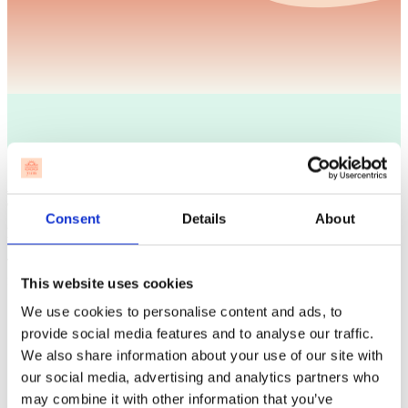
Get started with a full month of unlimited
yoga
Consent
Details
About
New to yum? Lovely. This is the easiest way to begin.
Try unlimited yoga, get 10% off in the café, and find the classes that
fit your real life.
This website uses cookies
We use cookies to personalise content and ads, to
provide social media features and to analyse our traffic.
30+
We also share information about your use of our site with
Din første hele måned hos yum
our social media, advertising and analytics partners who
may combine it with other information that you’ve